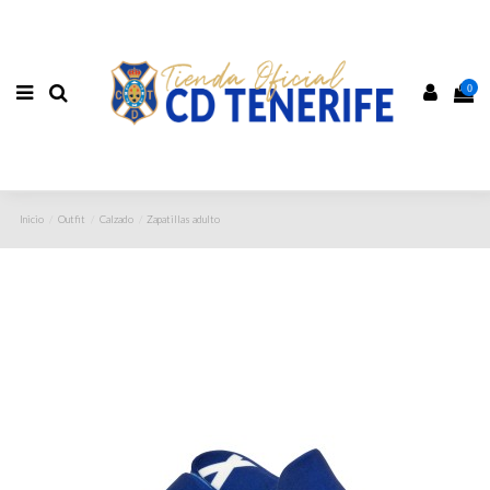
0
Inicio
Outfit
Calzado
Zapatillas adulto