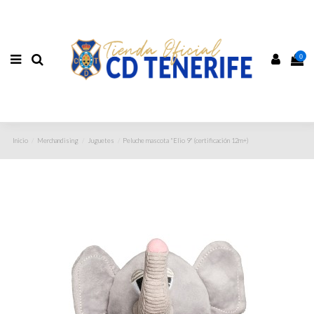
0
Inicio
Merchandising
Juguetes
Peluche mascota "Elio 9" (certificación 12m+)