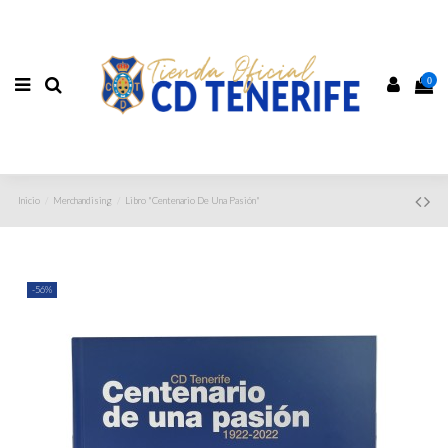
0
Inicio
Merchandising
Libro "Centenario De Una Pasión"
-56%