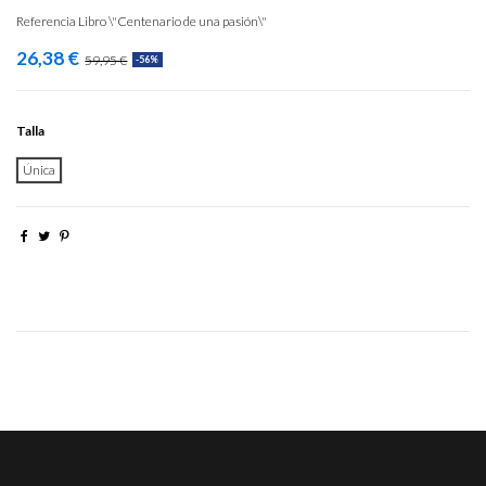
Referencia
Libro \"Centenario de una pasión\"
26,38 €
59,95 €
-56%
Talla
Única