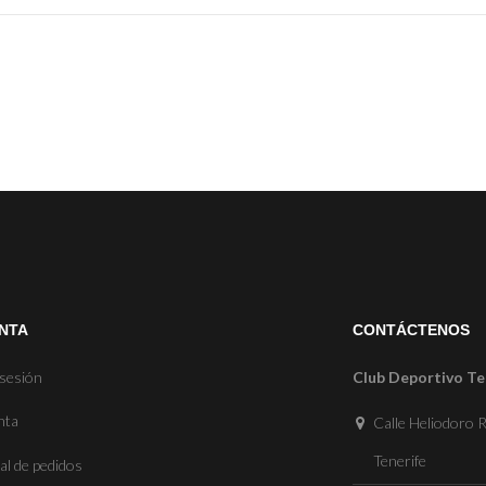
NTA
CONTÁCTENOS
 sesión
Club Deportivo Te
nta
Calle Heliodoro R
Tenerife
al de pedidos