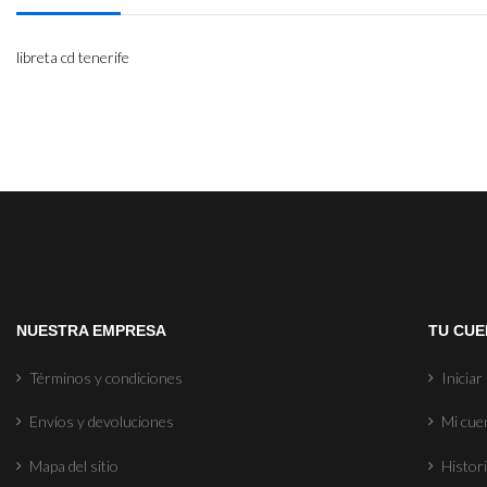
libreta cd tenerife
NUESTRA EMPRESA
TU CUE
Términos y condiciones
Iniciar
Envíos y devoluciones
Mi cue
Mapa del sitio
Histori