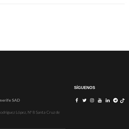
SÍGUENOS
nerife SAD
odríguez López, Nº 8 Santa Cruz de