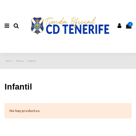
0
Inicio
Paseo
Infantil
Infantil
No hay productos.