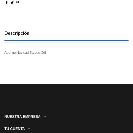
Descripción
Adorno Navidad Escudo Cdt
NUESTRA EMPRESA
TU CUENTA