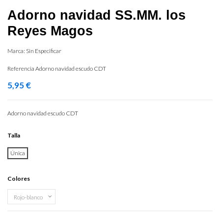
Adorno navidad SS.MM. los
Reyes Magos
Marca:
Sin Especificar
Referencia
Adorno navidad escudo CDT
5,95 €
Adorno navidad escudo CDT
Talla
Única
Colores