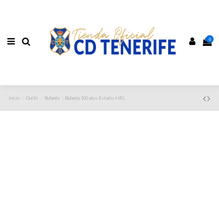
0
Inicio
Outfit
Bufanda
Bufanda 100 años Estadio HRL