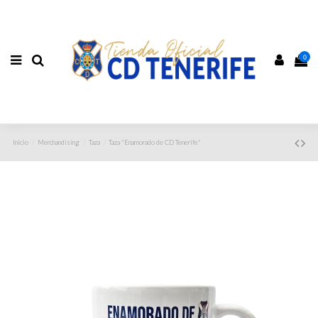
0
Inicio
Merchandising
Taza
Taza "Enamorado de CD Tenerife"