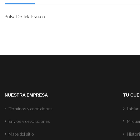
Bolsa De Tela Escudo
NUESTRA EMPRESA
TU CUE
Términos y condiciones
Iniciar
Envíos y devoluciones
Mi cue
Mapa del sitio
Histori