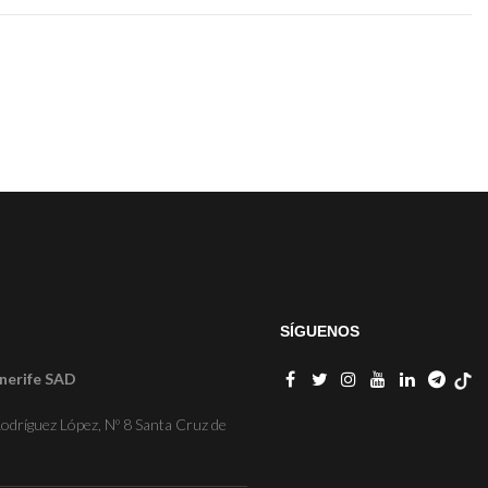
SÍGUENOS
nerife SAD
odríguez López, Nº 8 Santa Cruz de