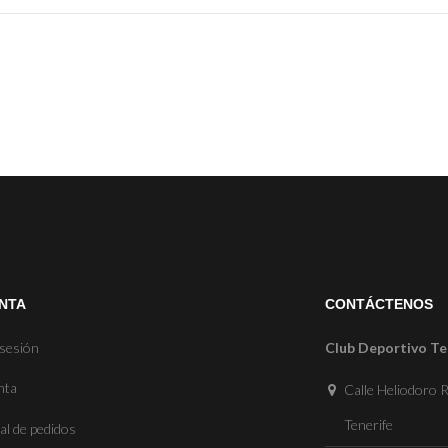
NTA
CONTÁCTENOS
 sesión
Club Deportivo Te
nta
Calle Heliodoro R
Tenerife
al de pedidos