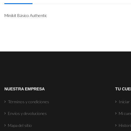
Minikit Básico Authentic
NUESTRA EMPRESA
TU CUE
Términos y condiciones
Iniciar
Envíos y devoluciones
Mi cue
Mapa del sitio
Histori