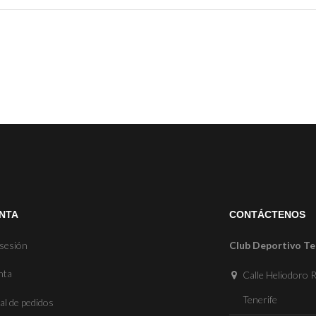
NTA
CONTÁCTENOS
 sesión
Club Deportivo Te
nta
Calle Heliodoro R
Tenerife
al de pedidos