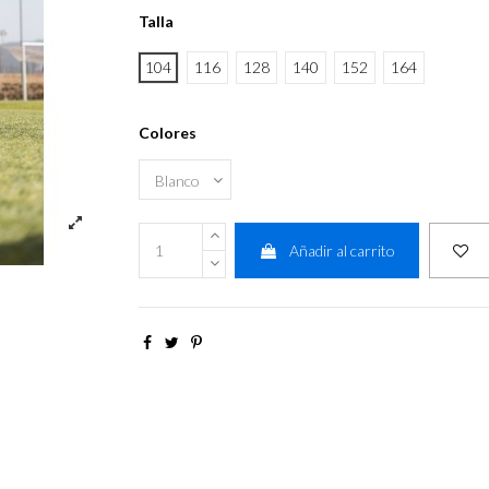
Talla
104
116
128
140
152
164
Colores
Añadir al carrito