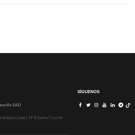
SÍGUENOS
nerife SAD
odríguez López, Nº 8 Santa Cruz de