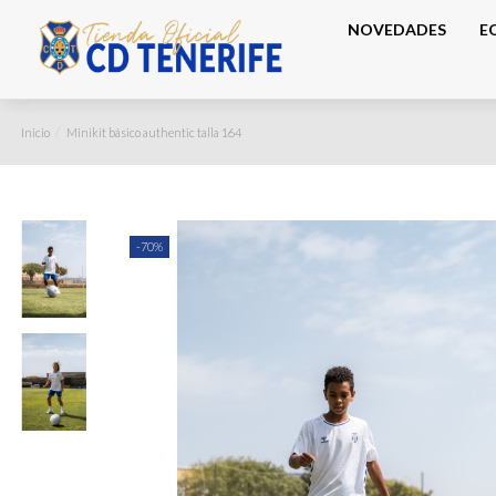
NOVEDADES
E
Inicio
Minikit básico authentic talla 164
-70%