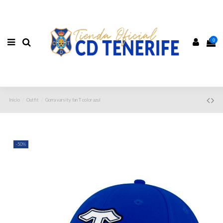
0
Inicio
Outfit
Gorra varsity fan T color azul
-50%