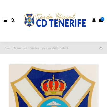
0
Inicio
Merchandising
Papelería
Vinilo coche CD TENERIFE