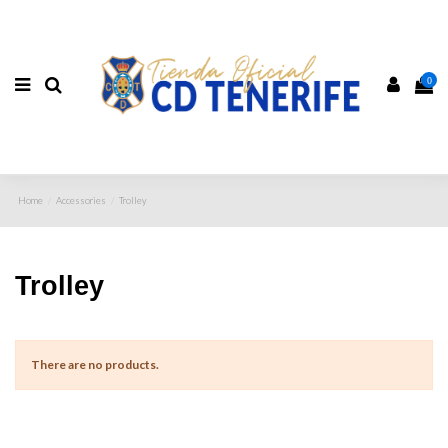
0
Home
Accessories
Trolley
Trolley
There are no products.