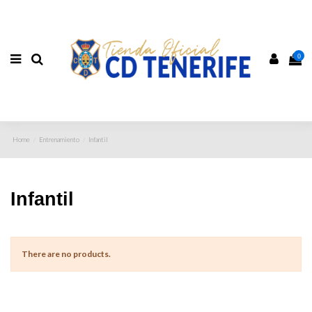
0
Home
Entrenamiento
Infantil
Infantil
There are no products.