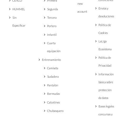
CENCO
Primera
new
Envíos y
HUMMEL
Segunda
account
devoluciones
Sin
Tercera
Política de
Especificar
Portero
Cookies
Infantil
LaLiga
Cuarta
Ecosistema
equipación
Política de
Entrenamiento
Privacidad
Camiseta
Información
Sudadera
básica sobre
Pantalón
protección
Bermudas
de datos
Calcetines
Bases legales
Chubasquero
concursos y