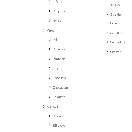
Infantil
sorteos
Pre partido
Guia de
Jersey
tallas
Paseo
Catálogo
Polo
Contact us
Bermuda
Sitemap
Pantalón
Infantil
Chaqueta
Chaquetón
Camiseta
Accessories
Balón
Billetero