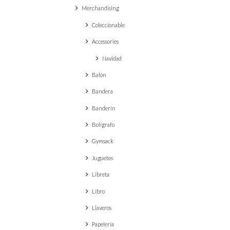
Merchandising
Coleccionable
Accessories
Navidad
Balón
Bandera
Banderín
Bolígrafo
Gymsack
Juguetes
Libreta
Libro
Llaveros
Papelería