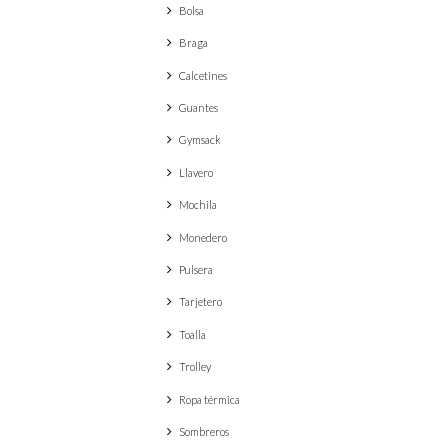
Bolsa
Braga
Calcetines
Guantes
Gymsack
Llavero
Mochila
Monedero
Pulsera
Tarjetero
Toalla
Trolley
Ropa térmica
Sombreros