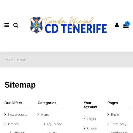
0
Home
Sitemap
Sitemap
Our Offers
Categories
Your
Pages
account
New products
Home
Envío
Log in
Brands
Equipación
Términos y
Create
condiciones