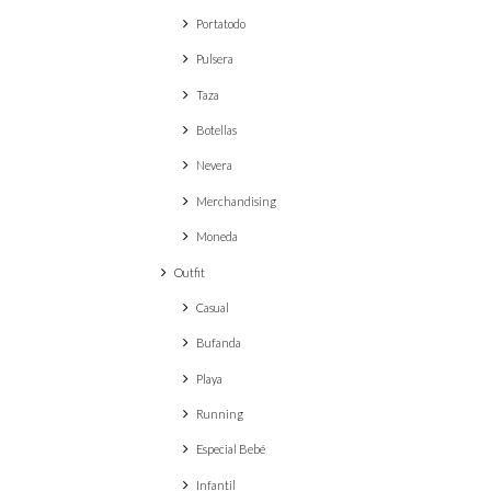
Portatodo
Pulsera
Taza
Botellas
Nevera
Merchandising
Moneda
Outfit
Casual
Bufanda
Playa
Running
Especial Bebé
Infantil