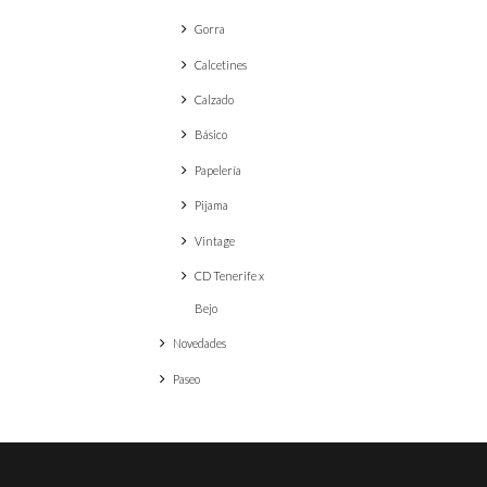
Gorra
Calcetines
Calzado
Básico
Papelería
Pijama
Vintage
CD Tenerife x
Bejo
Novedades
Paseo