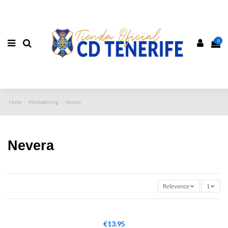
0
Home
Merchandising
Nevera
Nevera
Relevance
1
Out-of-Stock
€13.95