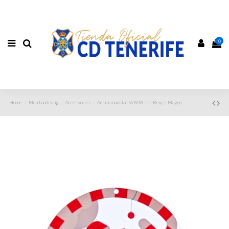
0
Home
Merchandising
Accessories
Adorno navidad SS.MM. los Reyes Magos