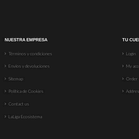
NUESTRA EMPRESA
TU CUE
Términos y condiciones
Login
Envíos y devoluciones
My ac
Sitemap
Order 
Política de Cookies
Addre
Contact us
LaLiga Ecosistema