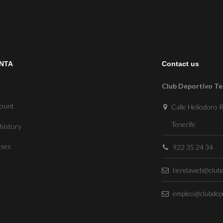
NTA
Contact us
Club Deportivo Te
count
Calle Heliodoro R
Tenerife
history
sses
922 35 24 34
tiendaweb@clubd
empleo@clubdepo