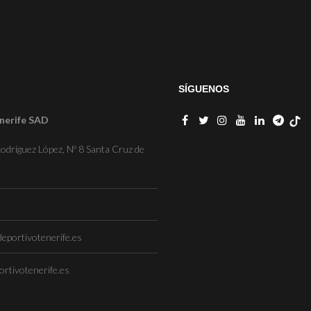
SÍGUENOS
nerife SAD
odríguez López, Nº 8 Santa Cruz de
eportivotenerife.es
rtivotenerife.es