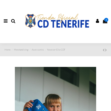
0
Home
Merchandising
Accessories
Neceser Elio CDT