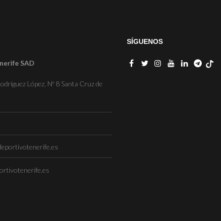
SÍGUENOS
nerife SAD
odríguez López, Nº 8 Santa Cruz de
eportivotenerife.es
rtivotenerife.es