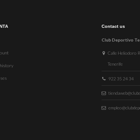
NTA
Contact us
Club Deportivo Te
count
Calle Heliodoro R
Tenerife
history
sses
922 35 24 34
tiendaweb@clubd
empleo@clubdepo