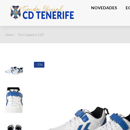
NOVEDADES
E
Home
Tenis Speed Jr CDT
-70%