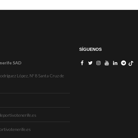
SÍGUENOS
nerife SAD
odríguez López, Nº 8 Santa Cruz de
eportivotenerife.es
rtivotenerife.es