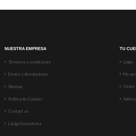
NUESTRA EMPRESA
TU CUE
Términos y condiciones
Login
Envíos y devoluciones
My ac
Sitemap
Order 
Política de Cookies
Addre
Contact us
LaLiga Ecosistema