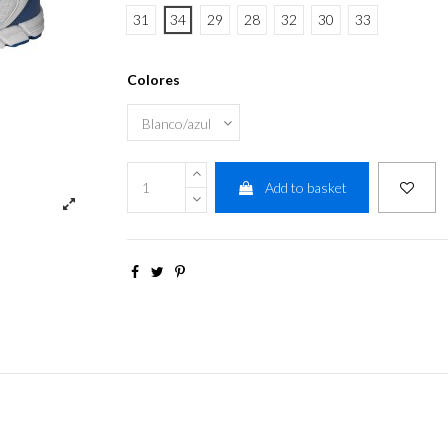
31
34
29
28
32
30
33
Colores
Add to basket