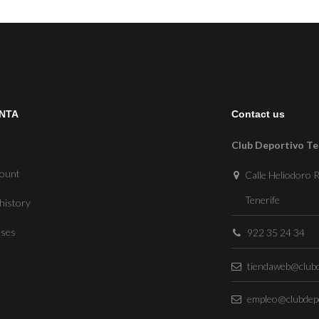
NTA
Contact us
Club Deportivo Te
count
Calle Heliodoro R
Tenerife
history
sses
922 35 24 34
tiendaweb@clubd
empleo@clubdepo