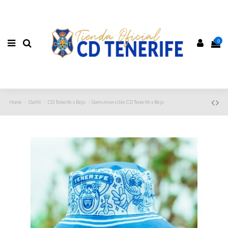
0
Home
Outfit
CD Tenerife x Bejo
Gorro reversible CD Tenerife x Bejo