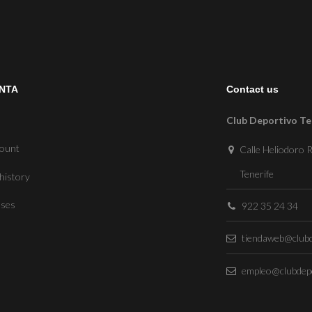
NTA
Contact us
Club Deportivo Te
count
Calle Heliodoro R
Tenerife
history
sses
922 35 24 34
tiendaweb@clubd
empleo@clubdepo