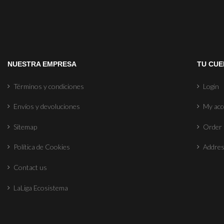
NUESTRA EMPRESA
TU CUE
Términos y condiciones
Login
Envíos y devoluciones
My ac
Sitemap
Order 
Política de Cookies
Addre
Contact us
LaLiga Ecosistema