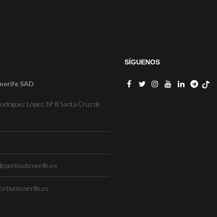
SÍGUENOS
nerife SAD
odríguez López, Nº 8 Santa Cruz de
eportivotenerife.es
rtivotenerife.es