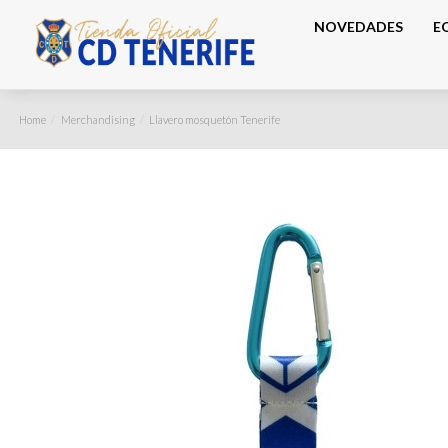
NOVEDADES
E
Home
Merchandising
Llavero mosquetón Tenerife