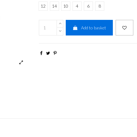
12
14
10
4
6
8
Add to basket