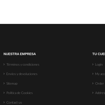
NUESTRA EMPRESA
TU CUE
Términos y condiciones
Login
Envíos y devoluciones
My ac
Sitemap
Order 
Política de Cookies
Addre
Contact us