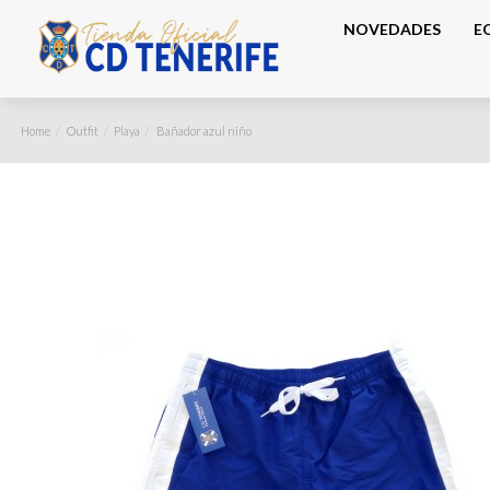
NOVEDADES
E
Home
Outfit
Playa
Bañador azul niño