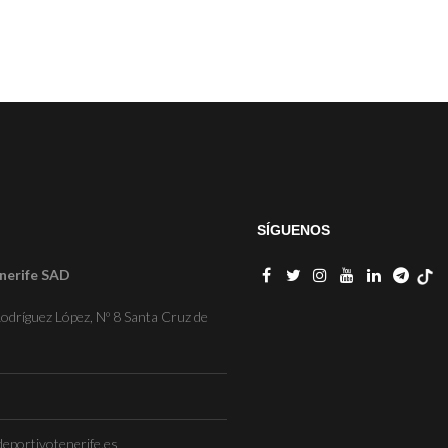
SÍGUENOS
nerife SAD
odríguez López, Nº 8 Santa Cruz de
eportivotenerife.es