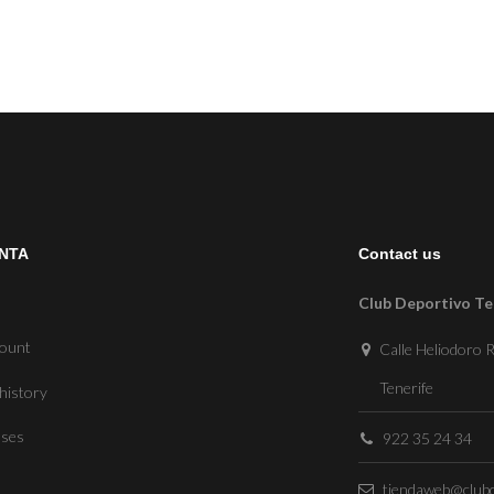
NTA
Contact us
Club Deportivo Te
count
Calle Heliodoro R
Tenerife
history
sses
922 35 24 34
tiendaweb@clubd