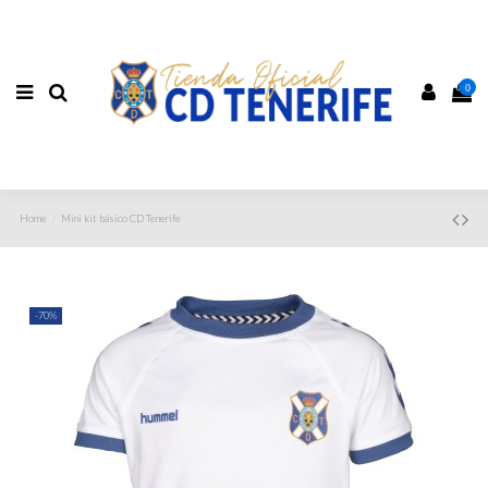
0
Home
Mini kit básico CD Tenerife
-70%