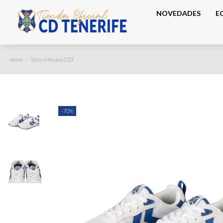
NOVEDADES
E
Home
Tenis Mónaco CDT
-70%