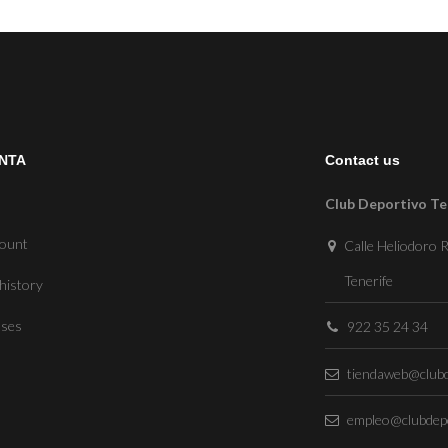
NTA
Contact us
Club Deportivo Te
count
Calle Heliodoro R
Tenerife
history
sses
922 35 24 34
tiendaweb@clubd
empleo@clubdepo