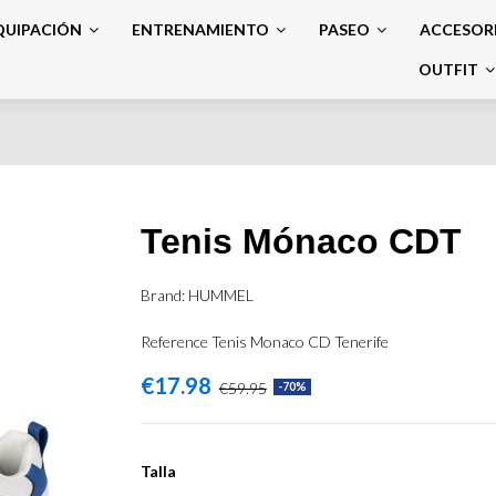
QUIPACIÓN
ENTRENAMIENTO
PASEO
ACCESOR
OUTFIT
Tenis Mónaco CDT
Brand:
HUMMEL
Reference
Tenis Monaco CD Tenerife
€17.98
€59.95
-70%
Talla