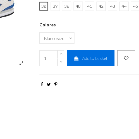
38
39
36
40
41
42
43
44
45
Colores
Add to basket