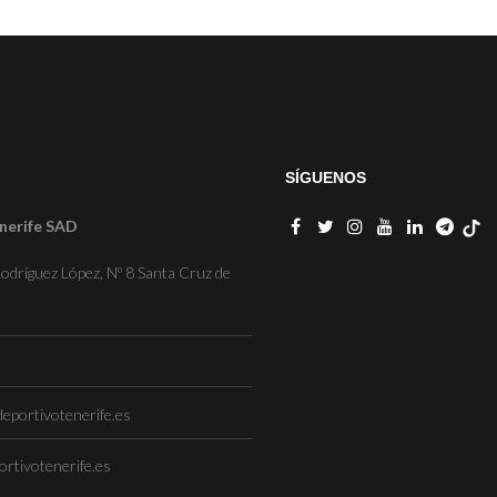
SÍGUENOS
nerife SAD
odríguez López, Nº 8 Santa Cruz de
eportivotenerife.es
rtivotenerife.es