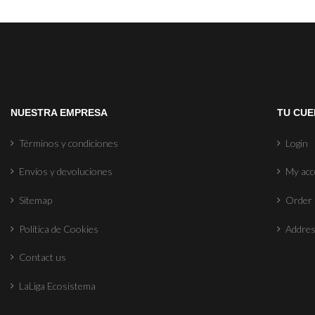
NUESTRA EMPRESA
TU CUE
Términos y condiciones
Login
Envíos y devoluciones
My ac
Sitemap
Order 
Política de Cookies
Addre
Contact us
LaLiga Ecosistema