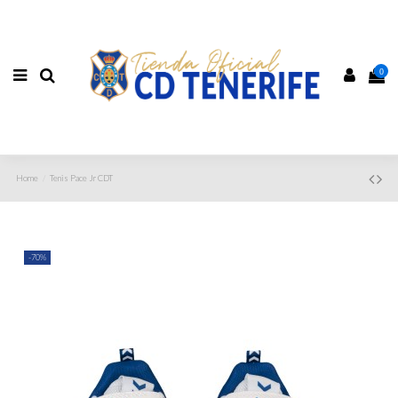
0
Home
Tenis Pace Jr CDT
-70%