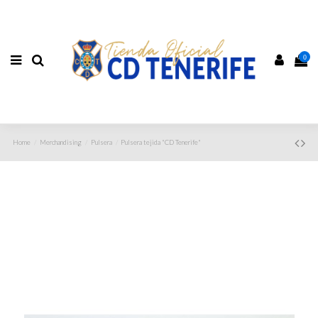
0
Home
Merchandising
Pulsera
Pulsera tejida "CD Tenerife"