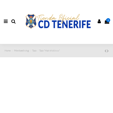
0
Home
Merchandising
Taza
Taza "Hat-trickisss"